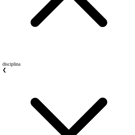
disciplina
❮