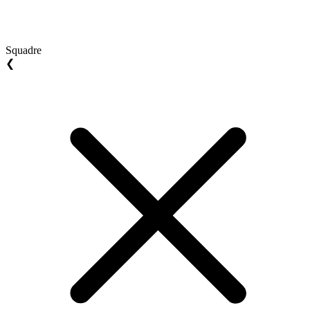
Squadre
❮