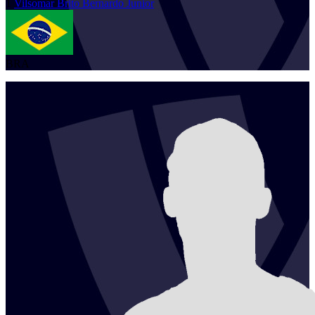
1
Vilsomar
Brito Bernardo Junior
BRA