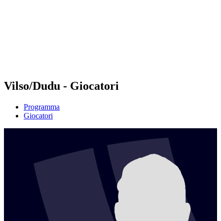
ritorna alla Home di BPT
Dove guardare
Squadre
Programma
Classifica
Statistiche
Torneo
News
Vilso/Dudu - Giocatori
Programma
Giocatori