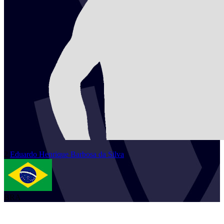
2
Eduardo Henrique
Barbosa da Silva
BRA