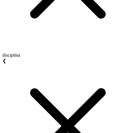
disciplina
❮