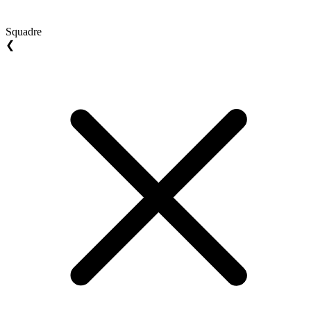
Squadre
❮