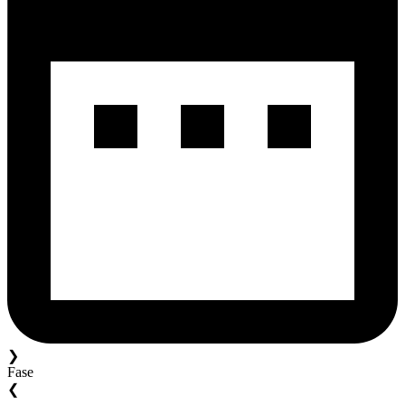
❯
Fase
❮