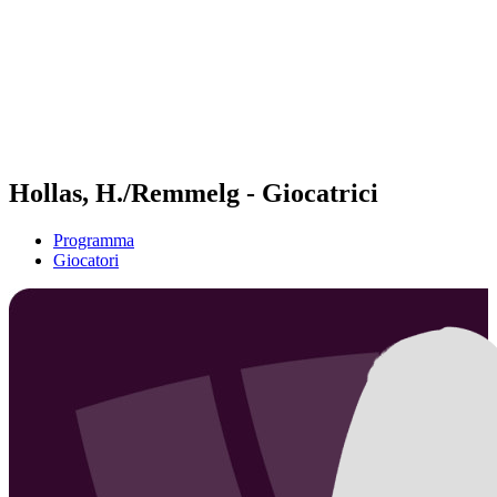
ritorna alla Home di BPT
Dove guardare
Squadre
Programma
Classifica
Statistiche
Torneo
News
Hollas, H./Remmelg - Giocatrici
Programma
Giocatori