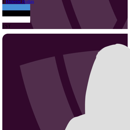
1
Heleene
Hollas
EST