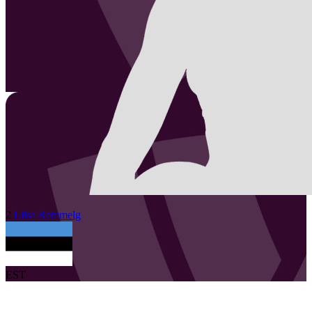
2
Liisa
Remmelg
EST