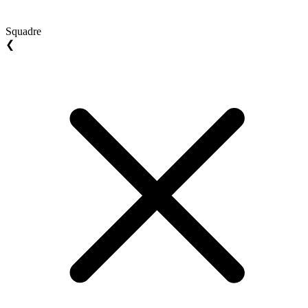
Squadre
❮