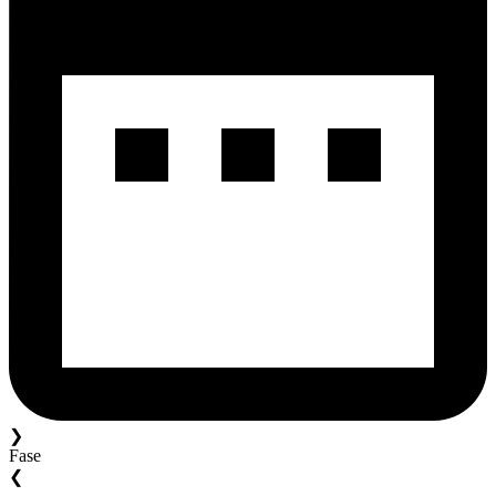
❯
Fase
❮