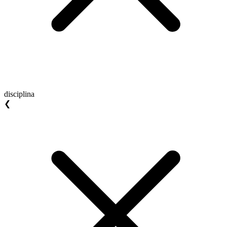
disciplina
❮