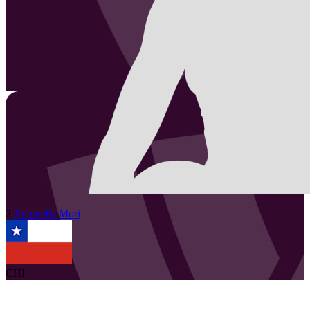
2
Antonella
Mori
CHI