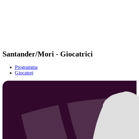
ritorna alla Home di BPT
Dove guardare
Squadre
Programma
Classifica
Statistiche
Torneo
News
Santander/Mori - Giocatrici
Programma
Giocatori