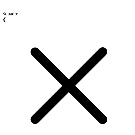
Squadre
❮