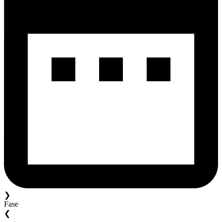
❯
Fase
❮