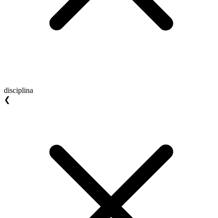
disciplina
❮