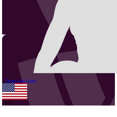
2
Teegan
Van Gunst
USA