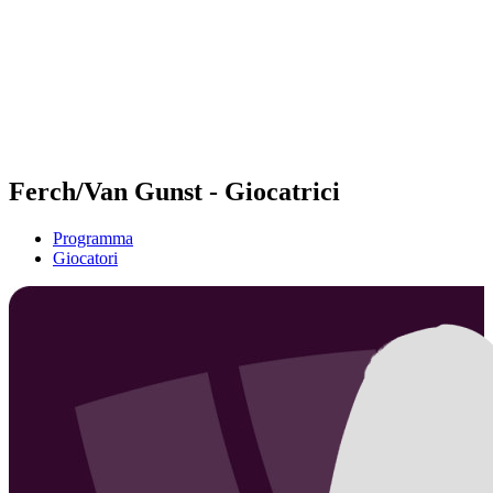
ritorna alla Home di BPT
Dove guardare
Squadre
Programma
Classifica
Statistiche
Torneo
News
Ferch/Van Gunst - Giocatrici
Programma
Giocatori