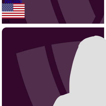
1
Piper
Ferch
USA