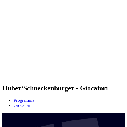
Futures
Futures - Balikesir, TUR - 2026
Futures - Balikesir, TUR - 2026
ritorna alla Home di BPT
Dove guardare
Squadre
Programma
Classifica
Huber/Schneckenburger - Giocatori
Programma
Giocatori