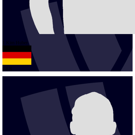
1
Kim
Huber
GER