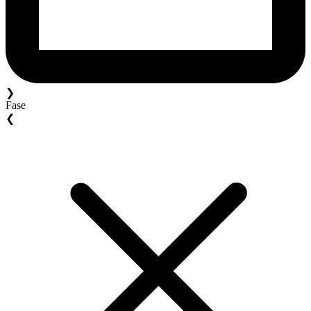
❯
Fase
❮