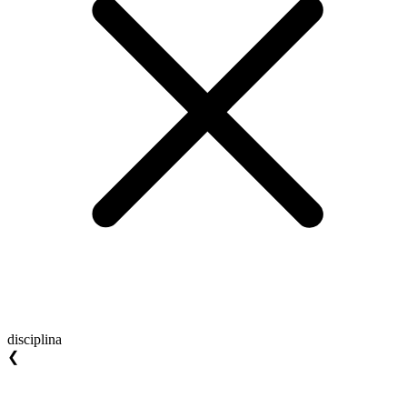
disciplina
❮