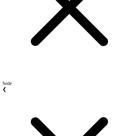
Sede
❮