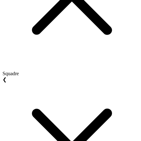
Squadre
❮