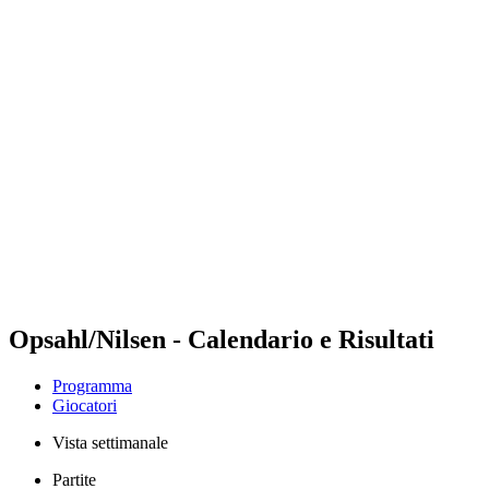
Futures
Futures - Balikesir, TUR - 2026
Futures - Balikesir, TUR - 2026
ritorna alla Home di BPT
Dove guardare
Squadre
Programma
Classifica
Opsahl/Nilsen - Calendario e Risultati
Programma
Giocatori
Vista settimanale
Partite