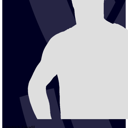
2
Jindrich
Zavadil