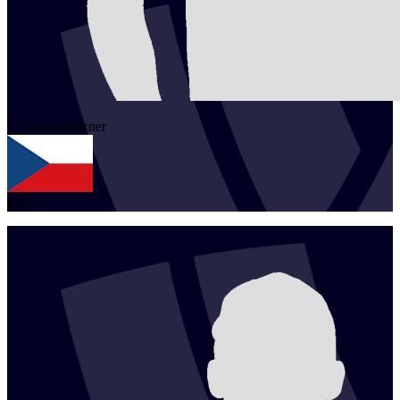
1
Tomas
Maixner
CZE