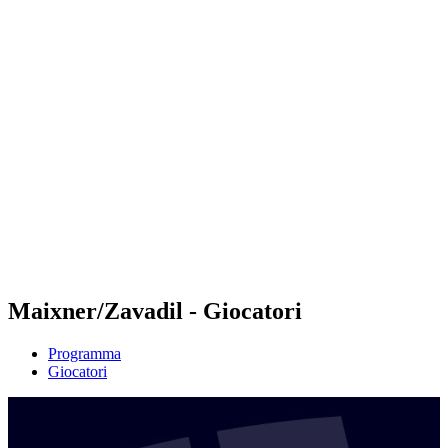
Futures
Futures - Balikesir, TUR - 2026
Futures - Balikesir, TUR - 2026
ritorna alla Home di BPT
Dove guardare
Squadre
Programma
Classifica
Maixner/Zavadil - Giocatori
Programma
Giocatori