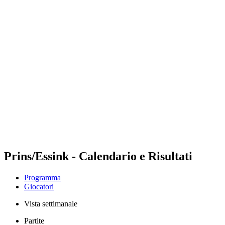
Futures
Futures - Balikesir, TUR - 2026
Futures - Balikesir, TUR - 2026
ritorna alla Home di BPT
Dove guardare
Squadre
Programma
Classifica
Prins/Essink - Calendario e Risultati
Programma
Giocatori
Vista settimanale
Partite