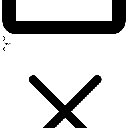
❯
Fase
❮