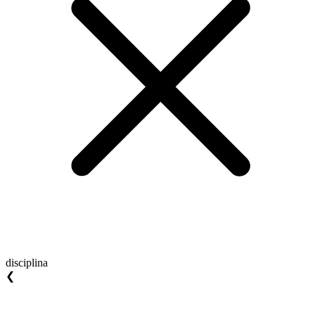
disciplina
❮