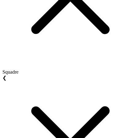
Squadre
❮