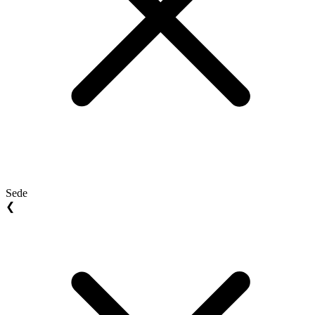
Sede
❮