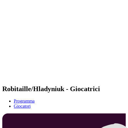
Futures
Futures - Balikesir, TUR - 2026
Futures - Balikesir, TUR - 2026
ritorna alla Home di BPT
Dove guardare
Squadre
Programma
Classifica
Robitaille/Hladyniuk - Giocatrici
Programma
Giocatori