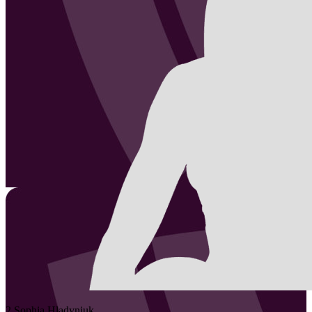
2
Sophia
Hladyniuk