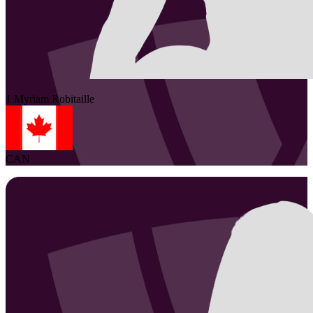
1
Myriam
Robitaille
CAN