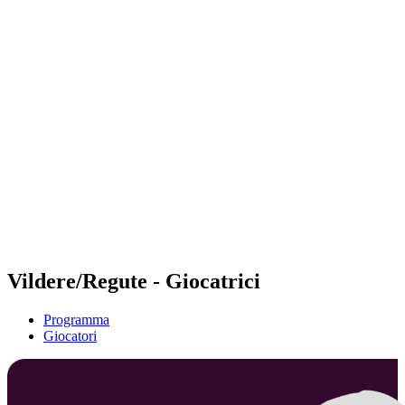
Futures
Futures - Balikesir, TUR - 2026
Futures - Balikesir, TUR - 2026
ritorna alla Home di BPT
Dove guardare
Squadre
Programma
Classifica
Vildere/Regute - Giocatrici
Programma
Giocatori