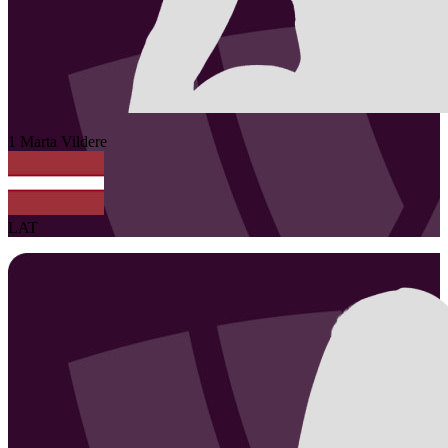
1
Marta
Vildere
LAT