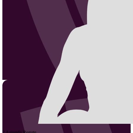
2
Amanda
Regute