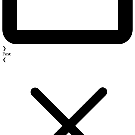
❯
Fase
❮