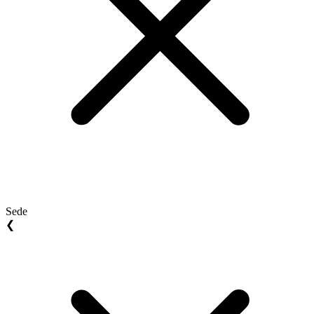
Sede
❮