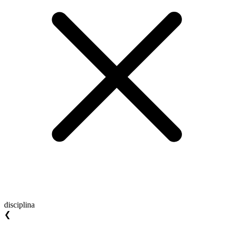
disciplina
❮