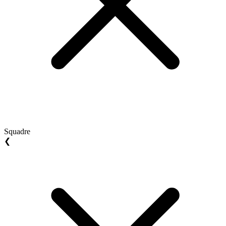
Squadre
❮