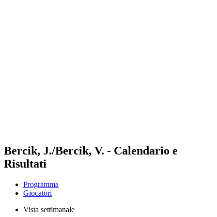
Futures
Futures - Bridlington, ENG - 2026
Futures - Bridlington, ENG - 2026
ritorna alla Home di BPT
Dove guardare
Squadre
Programma
Classifica
Bercik, J./Bercik, V. - Calendario e
Risultati
Programma
Giocatori
Vista settimanale