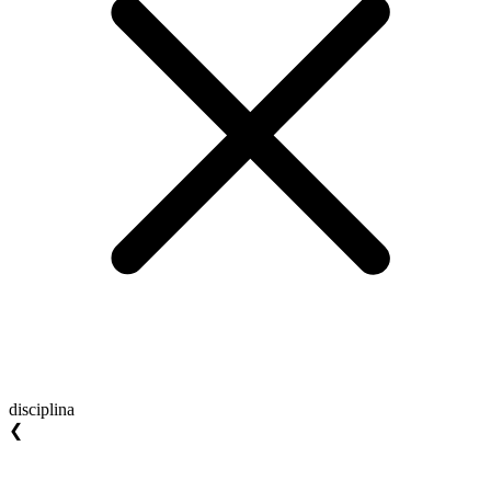
disciplina
❮