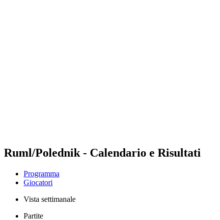
Futures
Futures - Bridlington, ENG - 2026
Futures - Bridlington, ENG - 2026
ritorna alla Home di BPT
Dove guardare
Squadre
Programma
Classifica
Ruml/Polednik - Calendario e Risultati
Programma
Giocatori
Vista settimanale
Partite