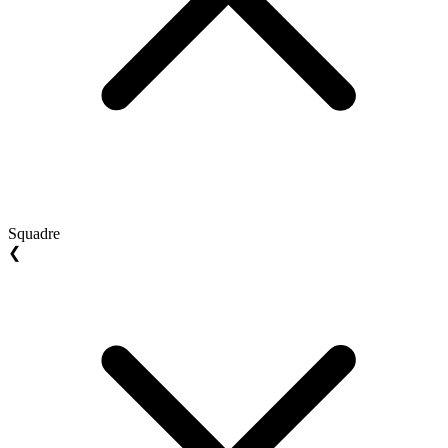
Squadre
❮