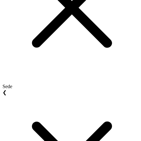
Sede
❮