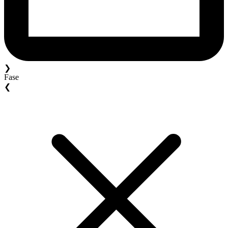
❯
Fase
❮