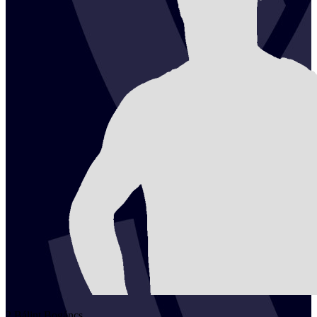
2
Bálint
Bogáncs