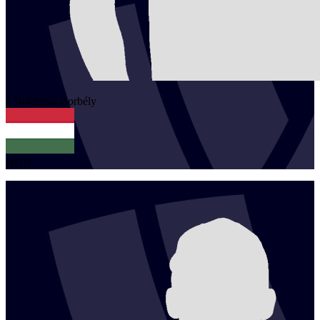
1
Boldizsár
Borbély
HUN