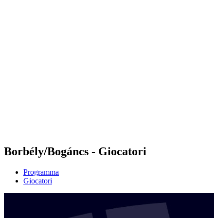
Futures
Futures - Bridlington, ENG - 2026
Futures - Bridlington, ENG - 2026
ritorna alla Home di BPT
Dove guardare
Squadre
Programma
Classifica
Borbély/Bogáncs - Giocatori
Programma
Giocatori