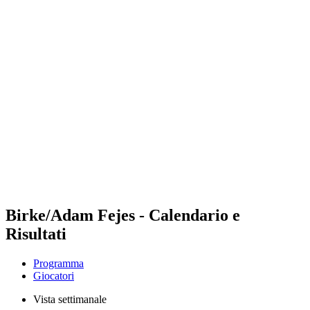
Futures
Futures - Bridlington, ENG - 2026
Futures - Bridlington, ENG - 2026
ritorna alla Home di BPT
Dove guardare
Squadre
Programma
Classifica
Birke/Adam Fejes - Calendario e
Risultati
Programma
Giocatori
Vista settimanale