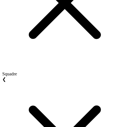
Squadre
❮