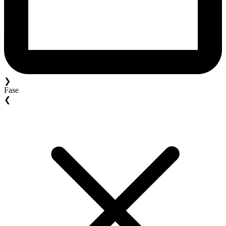
❯
Fase
❮