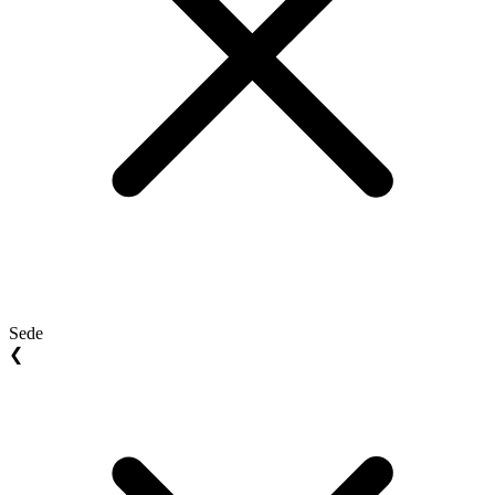
Sede
❮