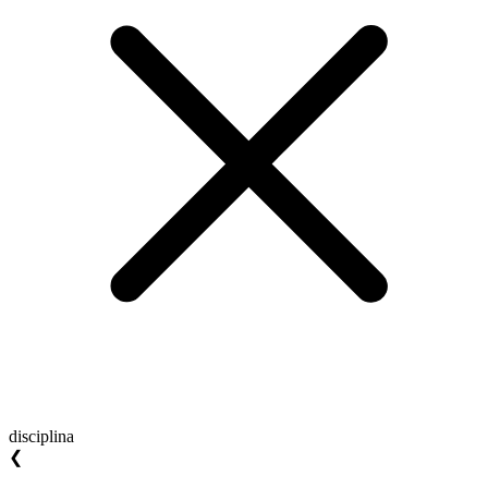
disciplina
❮