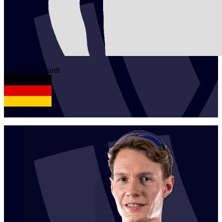
1
Jonas
Reinhardt
GER