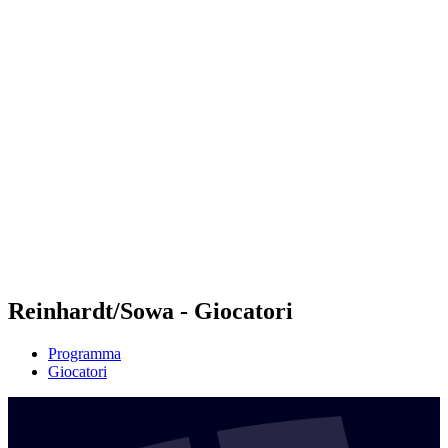
Futures
Futures - Bridlington, ENG - 2026
Futures - Bridlington, ENG - 2026
ritorna alla Home di BPT
Dove guardare
Squadre
Programma
Classifica
Reinhardt/Sowa - Giocatori
Programma
Giocatori