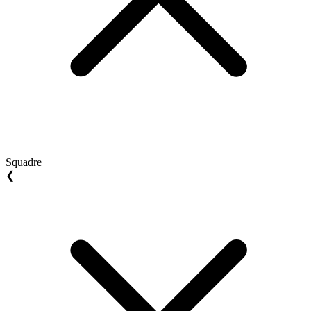
Squadre
❮