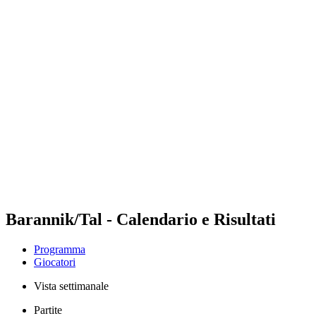
Futures
Futures - Bridlington, ENG - 2026
Futures - Bridlington, ENG - 2026
ritorna alla Home di BPT
Dove guardare
Squadre
Programma
Classifica
Barannik/Tal - Calendario e Risultati
Programma
Giocatori
Vista settimanale
Partite