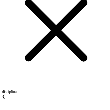
disciplina
❮