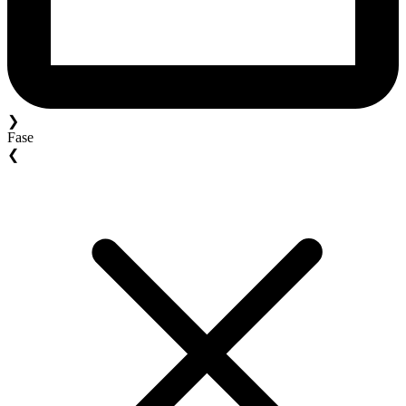
❯
Fase
❮