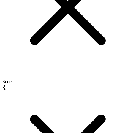
Sede
❮