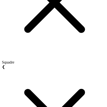
Squadre
❮