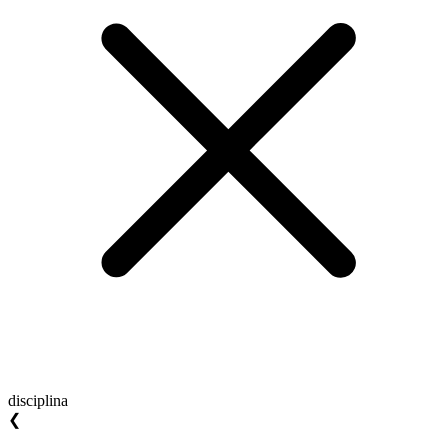
disciplina
❮