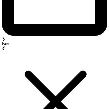
❯
Fase
❮