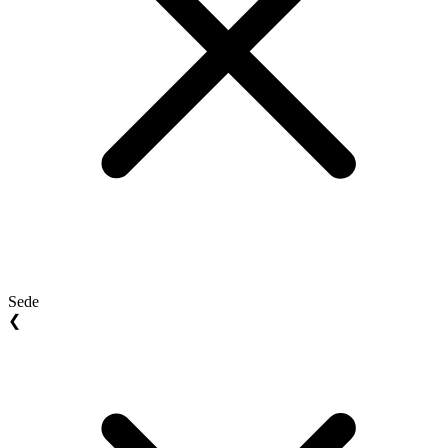
Sede
❮