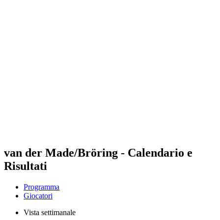
Futures
Futures - Bridlington, ENG - 2026
Futures - Bridlington, ENG - 2026
ritorna alla Home di BPT
Dove guardare
Squadre
Programma
Classifica
van der Made/Bröring - Calendario e
Risultati
Programma
Giocatori
Vista settimanale