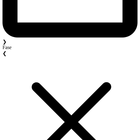
❯
Fase
❮