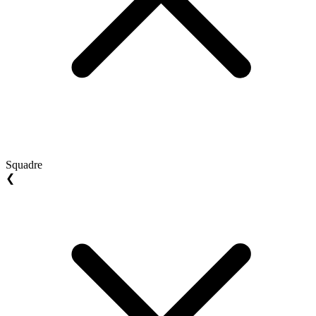
Squadre
❮