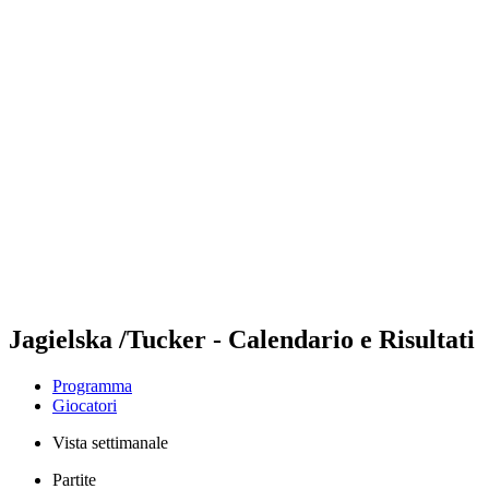
Futures
Futures - Bridlington, ENG - 2026
Futures - Bridlington, ENG - 2026
ritorna alla Home di BPT
Dove guardare
Squadre
Programma
Classifica
Jagielska /Tucker - Calendario e Risultati
Programma
Giocatori
Vista settimanale
Partite