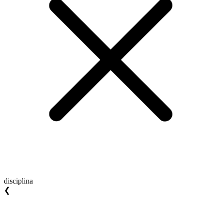
disciplina
❮