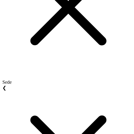
Sede
❮