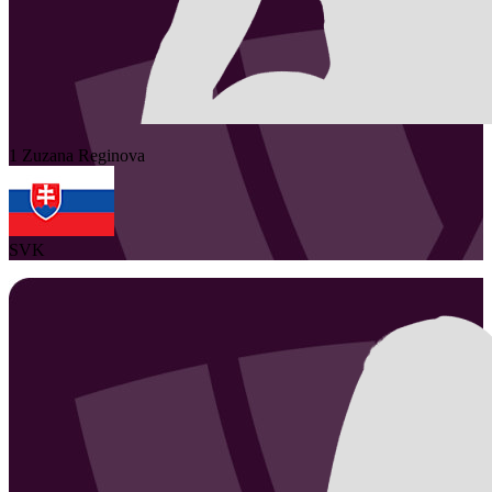
1
Zuzana
Reginova
SVK