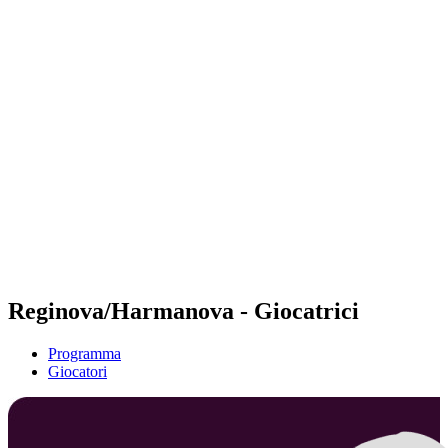
Futures
Futures - Bridlington, ENG - 2026
Futures - Bridlington, ENG - 2026
ritorna alla Home di BPT
Dove guardare
Squadre
Programma
Classifica
Reginova/Harmanova - Giocatrici
Programma
Giocatori