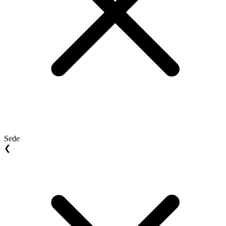
Sede
❮