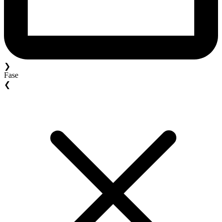
❯
Fase
❮