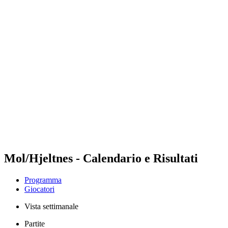
Futures
Futures - Bridlington, ENG - 2026
Futures - Bridlington, ENG - 2026
ritorna alla Home di BPT
Dove guardare
Squadre
Programma
Classifica
Mol/Hjeltnes - Calendario e Risultati
Programma
Giocatori
Vista settimanale
Partite