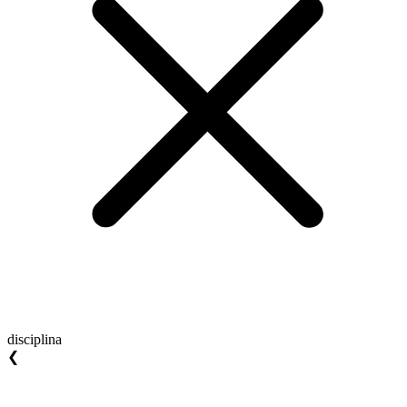
disciplina
❮