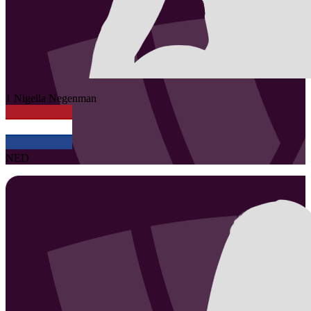
1
Nigella
Negenman
NED