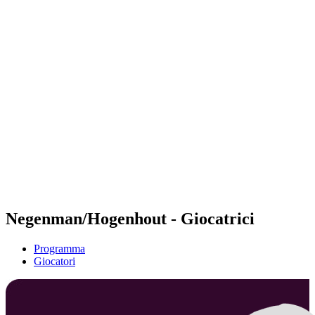
Futures
Futures - Bridlington, ENG - 2026
Futures - Bridlington, ENG - 2026
ritorna alla Home di BPT
Dove guardare
Squadre
Programma
Classifica
Negenman/Hogenhout - Giocatrici
Programma
Giocatori