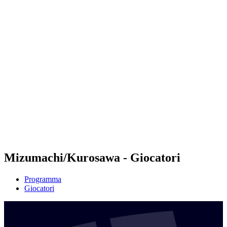
Futures
Futures - Brno, CZE - 2026
Futures - Brno, CZE - 2026
ritorna alla Home di BPT
Dove guardare
Squadre
Programma
Classifica
Mizumachi/Kurosawa - Giocatori
Programma
Giocatori