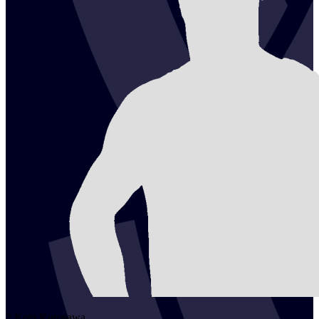
2
Kota
Kurosawa