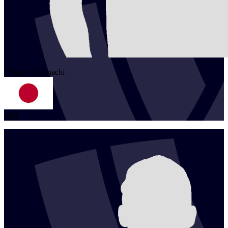
1
Taito
Mizumachi
JPN