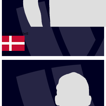
1
Kristoffer
Abell
DEN