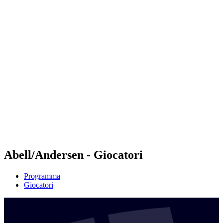
Futures
Futures - Budapest, HUN - 2026
Futures - Budapest, HUN - 2026
ritorna alla Home di BPT
Dove guardare
Squadre
Programma
Classifica
Abell/Andersen - Giocatori
Programma
Giocatori