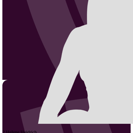
2
Helene
Heidrich