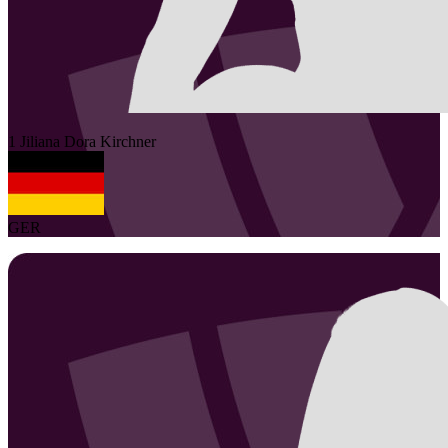
1
Jiliana Dora
Kirchner
GER