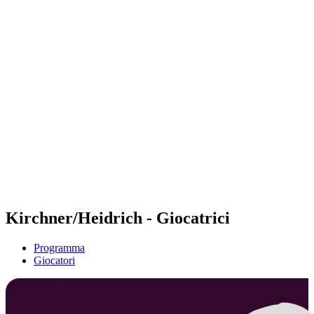
Futures
Futures - Budapest, HUN - 2026
Futures - Budapest, HUN - 2026
ritorna alla Home di BPT
Dove guardare
Squadre
Programma
Classifica
Kirchner/Heidrich - Giocatrici
Programma
Giocatori