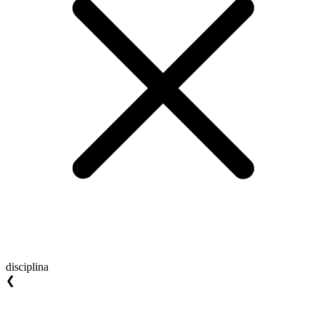
disciplina
❮