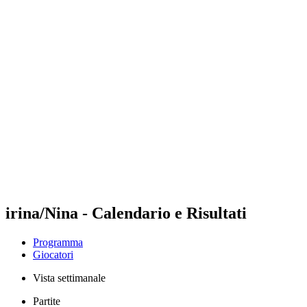
Futures
Futures - Budapest, HUN - 2026
Futures - Budapest, HUN - 2026
ritorna alla Home di BPT
Dove guardare
Squadre
Programma
Classifica
irina/Nina - Calendario e Risultati
Programma
Giocatori
Vista settimanale
Partite