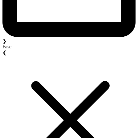
❯
Fase
❮