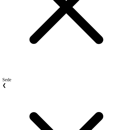
Sede
❮