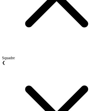
Squadre
❮