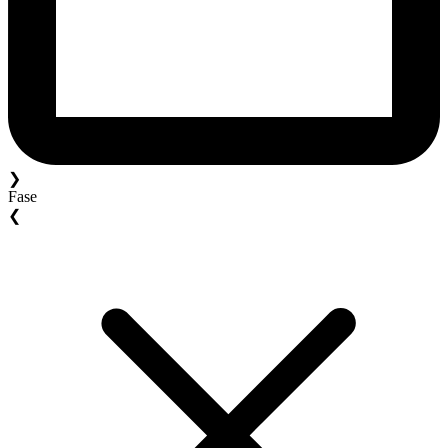
❯
Fase
❮