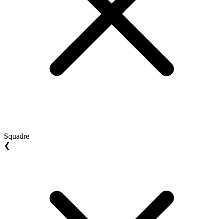
Squadre
❮