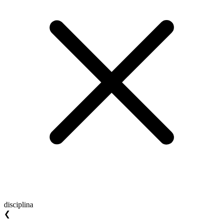
disciplina
❮