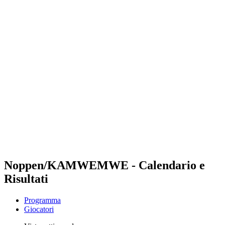
Futures
Futures - Bujumbura, BDI - 2026
Futures - Bujumbura, BDI - 2026
ritorna alla Home di BPT
Dove guardare
Squadre
Programma
Classifica
Torneo
Noppen/KAMWEMWE - Calendario e
Risultati
Programma
Giocatori