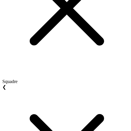
Squadre
❮