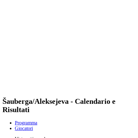
Futures
Futures - Bujumbura, BDI - 2026
Futures - Bujumbura, BDI - 2026
ritorna alla Home di BPT
Dove guardare
Squadre
Programma
Classifica
Torneo
Šauberga/Aleksejeva - Calendario e
Risultati
Programma
Giocatori