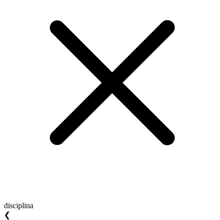
disciplina
❮