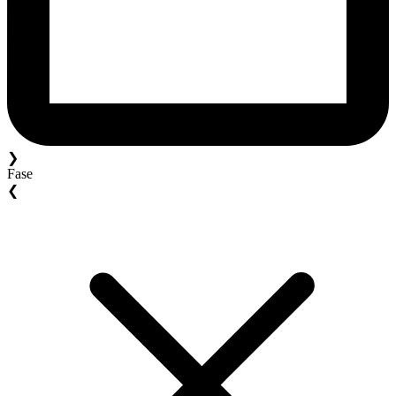
❯
Fase
❮