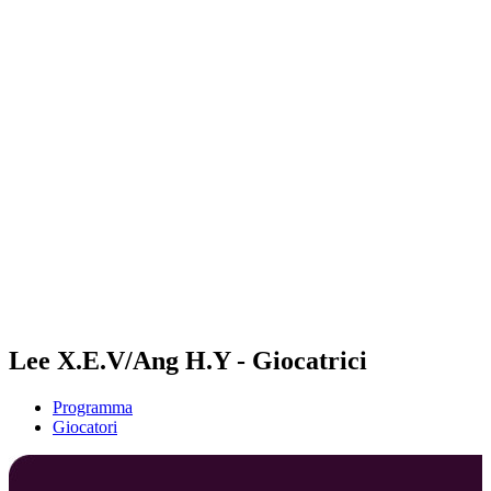
Futures
Futures - Busan, KOR - 2026
Futures - Busan, KOR - 2026
ritorna alla Home di BPT
Dove guardare
Squadre
Programma
Classifica
Torneo
Lee X.E.V/Ang H.Y - Giocatrici
Programma
Giocatori