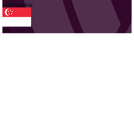
2
Hui Ying
Ang
SIN