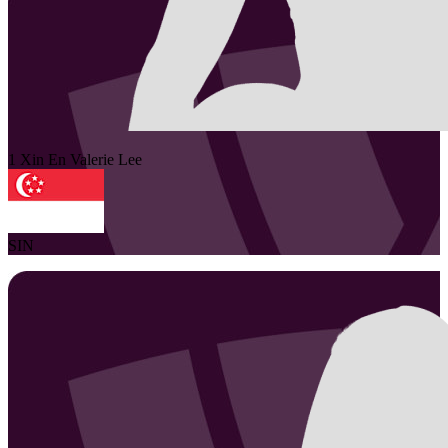
1
Xin En Valerie
Lee
SIN