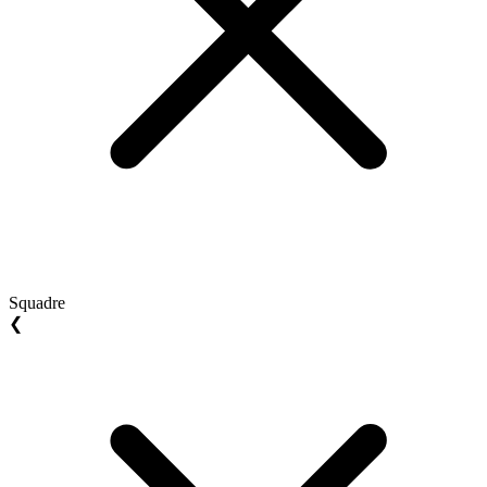
Squadre
❮