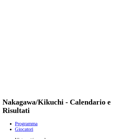
Futures
Futures - Busan, KOR - 2026
Futures - Busan, KOR - 2026
ritorna alla Home di BPT
Dove guardare
Squadre
Programma
Classifica
Torneo
Nakagawa/Kikuchi - Calendario e
Risultati
Programma
Giocatori