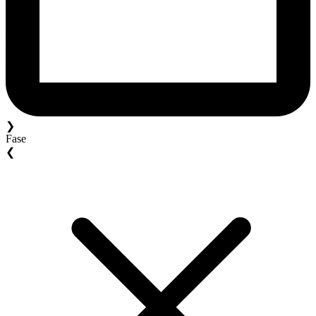
❯
Fase
❮