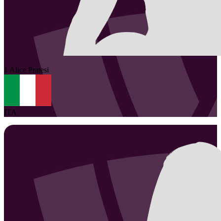
1
Alice
Pratesi
ITA