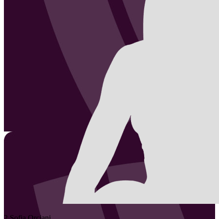
2
Sofia
Orciani