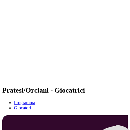
Futures
Futures - Corigliano Rossano, ITA - 2026
Futures - Corigliano Rossano, ITA - 2026
ritorna alla Home di BPT
Dove guardare
Squadre
Programma
Classifica
Pratesi/Orciani - Giocatrici
Programma
Giocatori