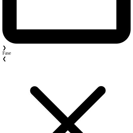
❯
Fase
❮