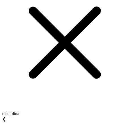
disciplina
❮