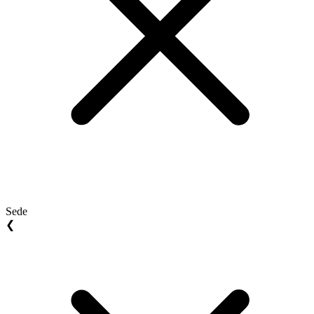
Sede
❮