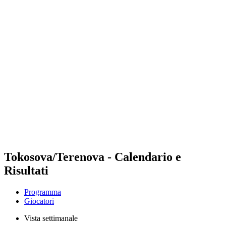
Futures
Futures - Corigliano Rossano, ITA - 2026
Futures - Corigliano Rossano, ITA - 2026
ritorna alla Home di BPT
Dove guardare
Squadre
Programma
Classifica
Tokosova/Terenova - Calendario e
Risultati
Programma
Giocatori
Vista settimanale