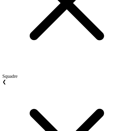
Squadre
❮