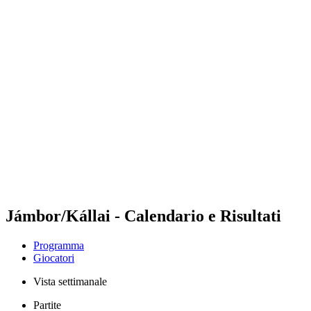
Futures
Futures - Corigliano Rossano, ITA - 2026
Futures - Corigliano Rossano, ITA - 2026
ritorna alla Home di BPT
Dove guardare
Squadre
Programma
Classifica
Jámbor/Kállai - Calendario e Risultati
Programma
Giocatori
Vista settimanale
Partite