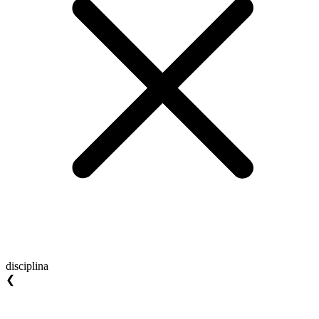
disciplina
❮