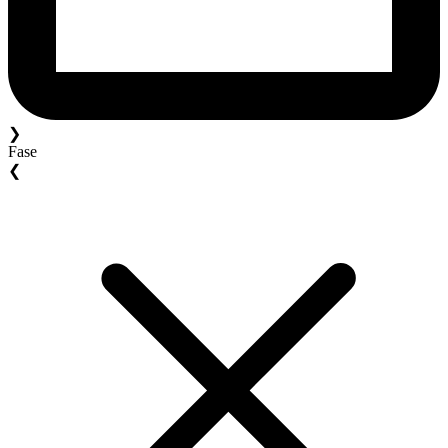
❯
Fase
❮