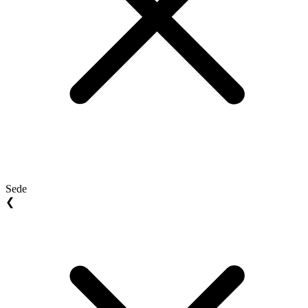
Sede
❮