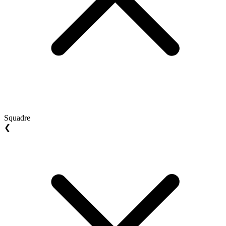
Squadre
❮