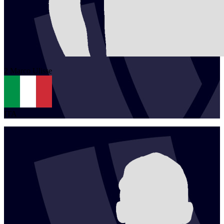
2
Marco
Ulisse
ITA