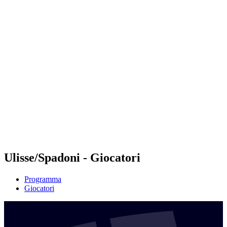
Futures
Futures - Geneva, SUI - 2026
Futures - Geneva, SUI - 2026
ritorna alla Home di BPT
Dove guardare
Squadre
Programma
Classifica
Ulisse/Spadoni - Giocatori
Programma
Giocatori