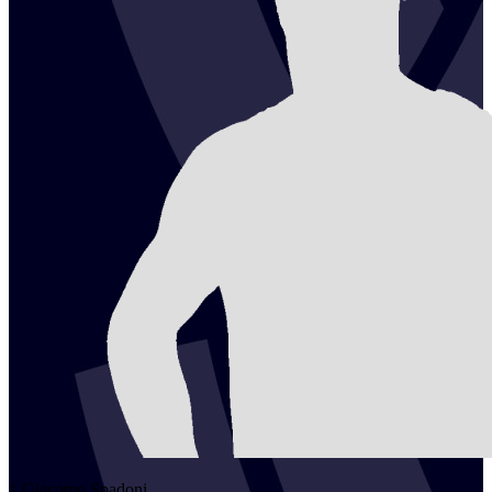
1
Giacomo
Spadoni