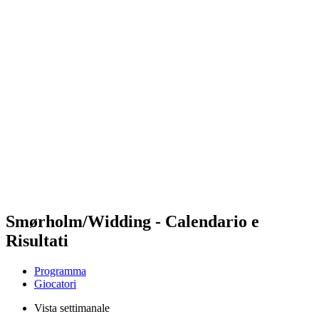
Futures
Futures - Geneva, SUI - 2026
Futures - Geneva, SUI - 2026
ritorna alla Home di BPT
Dove guardare
Squadre
Programma
Classifica
Smørholm/Widding - Calendario e
Risultati
Programma
Giocatori
Vista settimanale