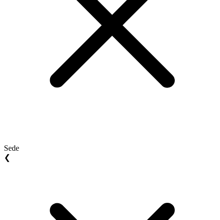
Sede
❮