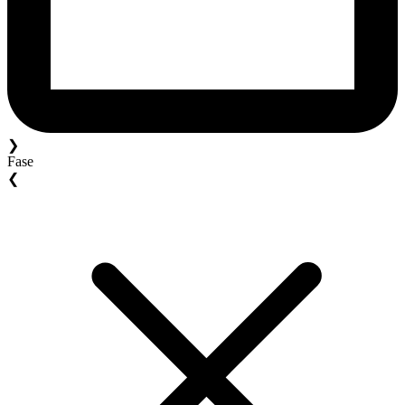
❯
Fase
❮