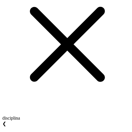
disciplina
❮