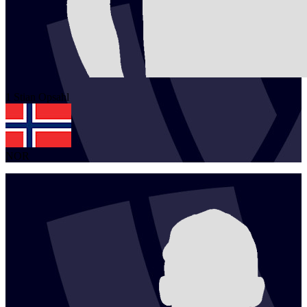
1
Stian
Opsahl
NOR