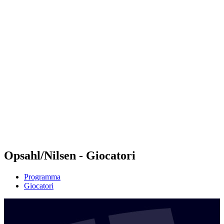
Futures
Futures - Geneva, SUI - 2026
Futures - Geneva, SUI - 2026
ritorna alla Home di BPT
Dove guardare
Squadre
Programma
Classifica
Opsahl/Nilsen - Giocatori
Programma
Giocatori