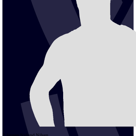
2
Jørgen Nylund
Nilsen