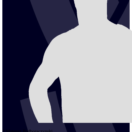
2
Mateusz
Podboraczynski