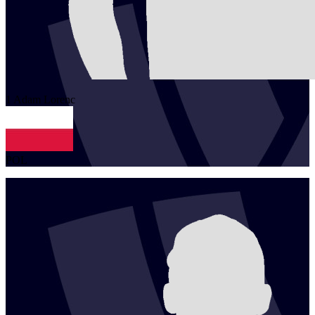
1
Adam
Lorenc
POL