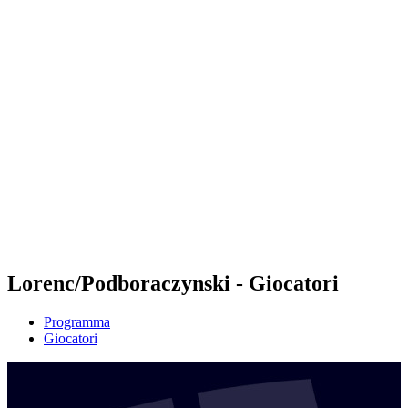
Futures
Futures - Geneva, SUI - 2026
Futures - Geneva, SUI - 2026
ritorna alla Home di BPT
Dove guardare
Squadre
Programma
Classifica
Lorenc/Podboraczynski - Giocatori
Programma
Giocatori