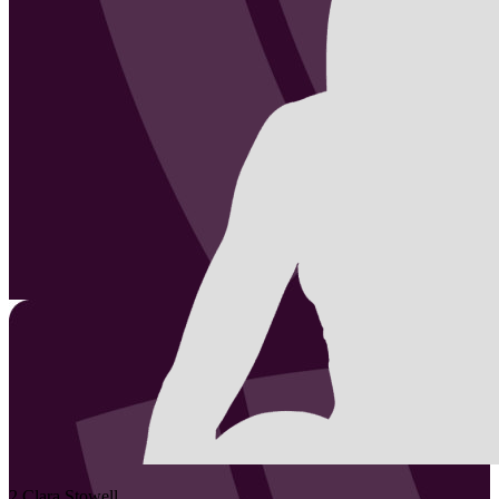
2
Clara
Stowell