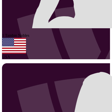
1
Tambre
Nobles
USA