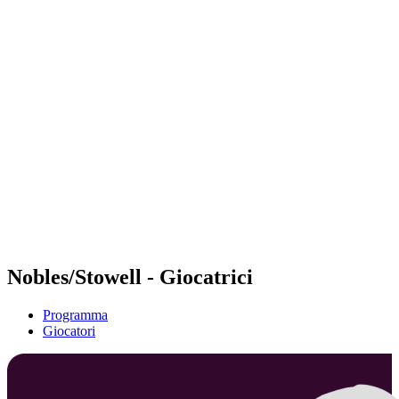
Futures
Futures - Geneva, SUI - 2026
Futures - Geneva, SUI - 2026
ritorna alla Home di BPT
Dove guardare
Squadre
Programma
Classifica
Nobles/Stowell - Giocatrici
Programma
Giocatori