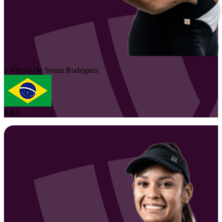
1
Vitoria
De Souza Rodrigues
BRA