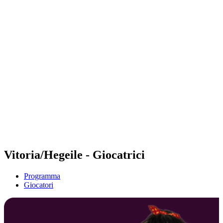
Futures
Futures - Geneva, SUI - 2026
Futures - Geneva, SUI - 2026
ritorna alla Home di BPT
Dove guardare
Squadre
Programma
Classifica
Vitoria/Hegeile - Giocatrici
Programma
Giocatori