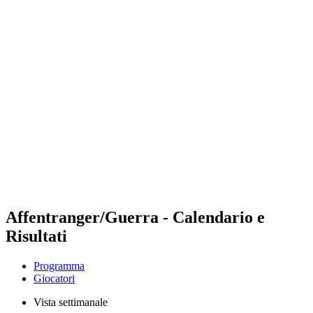
Futures
Futures - Geneva, SUI - 2026
Futures - Geneva, SUI - 2026
ritorna alla Home di BPT
Dove guardare
Squadre
Programma
Classifica
Affentranger/Guerra - Calendario e
Risultati
Programma
Giocatori
Vista settimanale