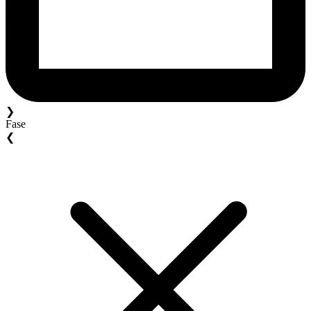
❯
Fase
❮