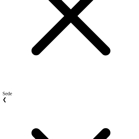
Sede
❮