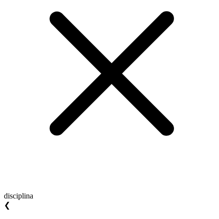
disciplina
❮