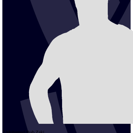
2
Mohamed Ihab
Zaki