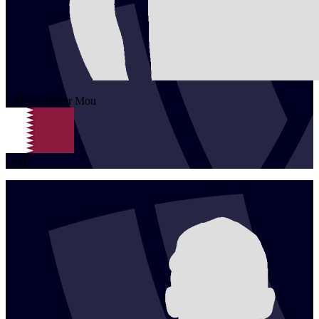
1
Musa Alkeer
Mou
QAT