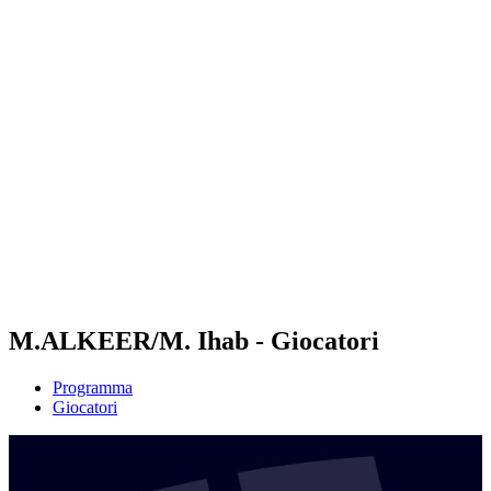
Futures
Futures - Hangzhou, CHN - 2026
Futures - Hangzhou, CHN - 2026
ritorna alla Home di BPT
Dove guardare
Squadre
Programma
Classifica
M.ALKEER/M. Ihab - Giocatori
Programma
Giocatori