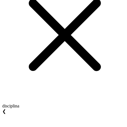
disciplina
❮