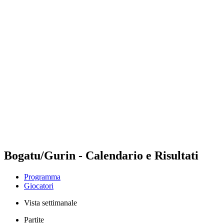
Futures
Futures - Hangzhou, CHN - 2026
Futures - Hangzhou, CHN - 2026
ritorna alla Home di BPT
Dove guardare
Squadre
Programma
Classifica
Bogatu/Gurin - Calendario e Risultati
Programma
Giocatori
Vista settimanale
Partite