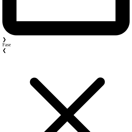
❯
Fase
❮