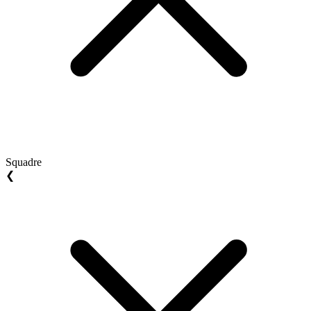
Squadre
❮