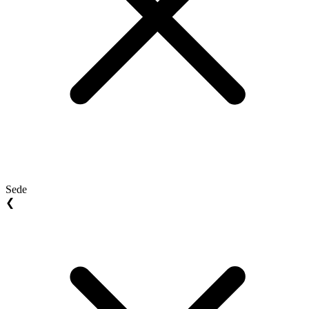
Sede
❮