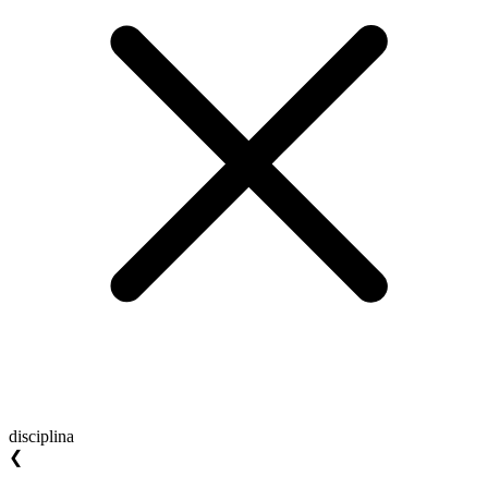
disciplina
❮