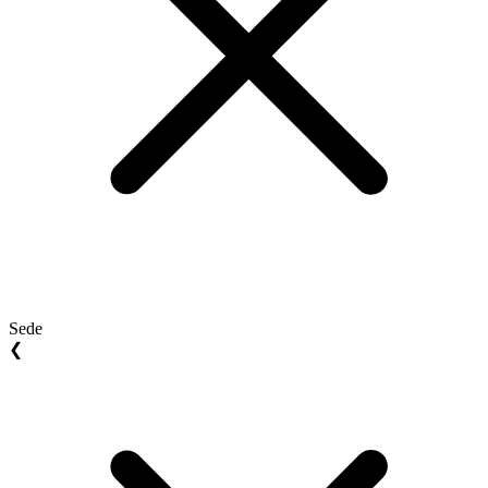
Sede
❮