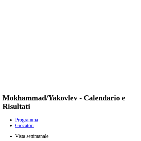
Futures
Futures - Hangzhou, CHN - 2026
Futures - Hangzhou, CHN - 2026
ritorna alla Home di BPT
Dove guardare
Squadre
Programma
Classifica
Mokhammad/Yakovlev - Calendario e
Risultati
Programma
Giocatori
Vista settimanale