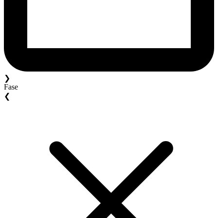
❯
Fase
❮