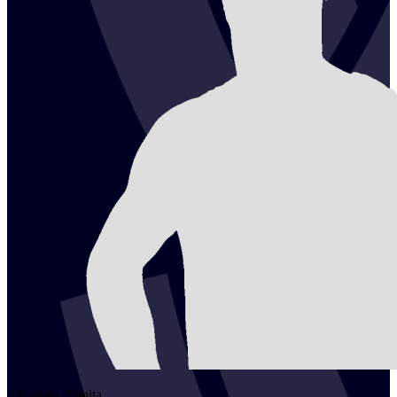
2
Kouma
Tomita