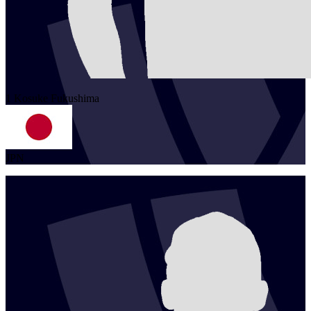
1
Kosuke
Fukushima
JPN