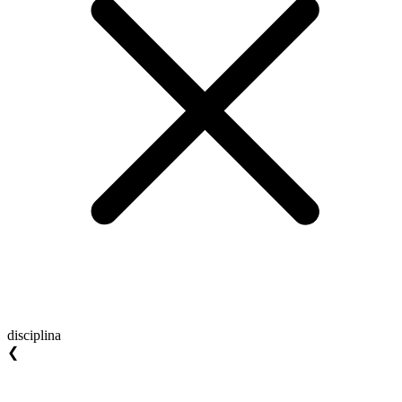
disciplina
❮