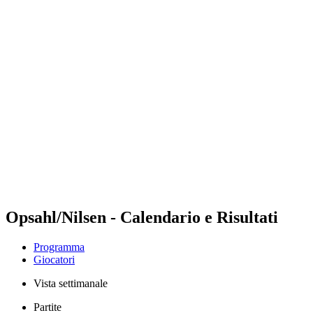
Futures
Futures - Hangzhou, CHN - 2026
Futures - Hangzhou, CHN - 2026
ritorna alla Home di BPT
Dove guardare
Squadre
Programma
Classifica
Opsahl/Nilsen - Calendario e Risultati
Programma
Giocatori
Vista settimanale
Partite