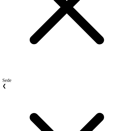
Sede
❮