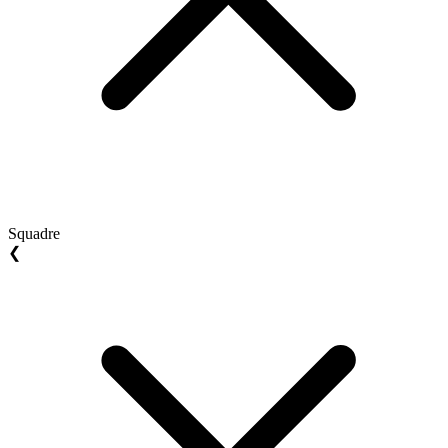
Squadre
❮