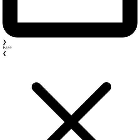
❯
Fase
❮