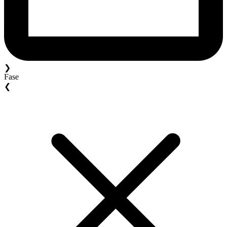
❯
Fase
❮