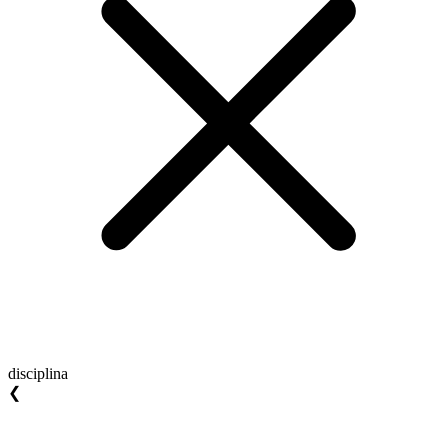
disciplina
❮