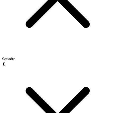
Squadre
❮