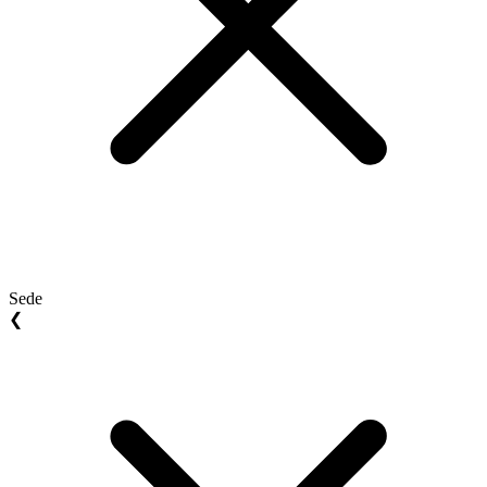
Sede
❮