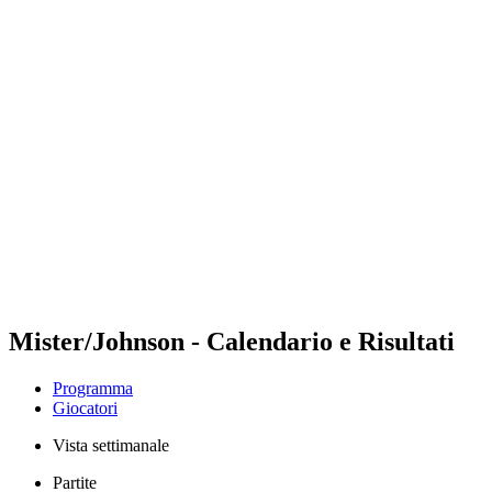
Futures
Futures - Hangzhou, CHN - 2026
Futures - Hangzhou, CHN - 2026
ritorna alla Home di BPT
Dove guardare
Squadre
Programma
Classifica
Mister/Johnson - Calendario e Risultati
Programma
Giocatori
Vista settimanale
Partite