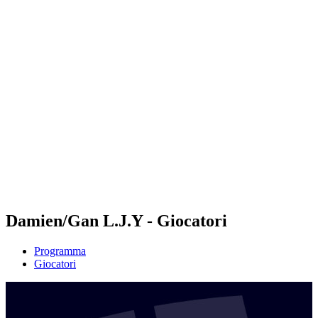
Futures
Futures - Hangzhou, CHN - 2026
Futures - Hangzhou, CHN - 2026
ritorna alla Home di BPT
Dove guardare
Squadre
Programma
Classifica
Damien/Gan L.J.Y - Giocatori
Programma
Giocatori