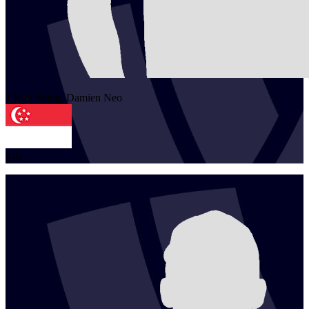
1
Kah Shing, Damien
Neo
SIN